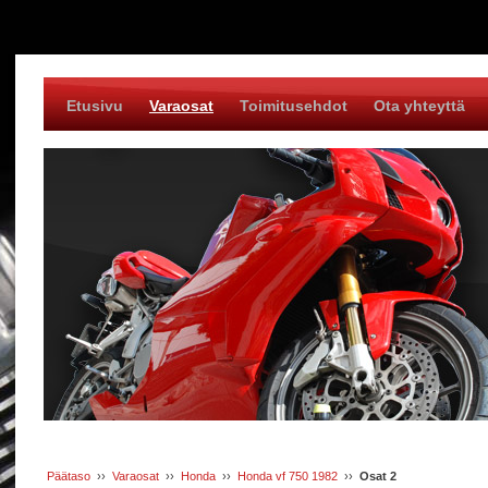
Etusivu
Varaosat
Toimitusehdot
Ota yhteyttä
Päätaso
››
Varaosat
››
Honda
››
Honda vf 750 1982
››
Osat 2