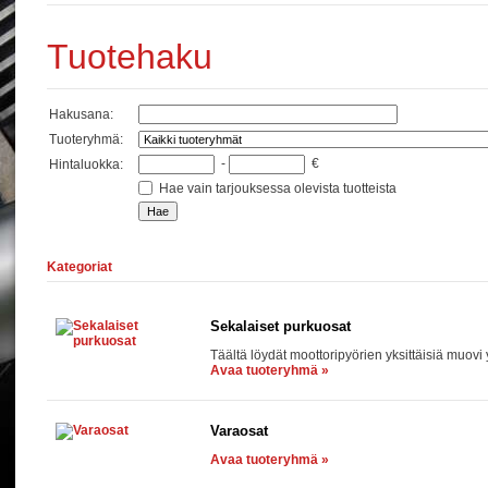
Tuotehaku
Hakusana
:
Tuoteryhmä
:
-
€
Hintaluokka
:
Hae vain tarjouksessa olevista tuotteista
Kategoriat
Sekalaiset purkuosat
Täältä löydät moottoripyörien yksittäisiä muov
Avaa tuoteryhmä »
Varaosat
Avaa tuoteryhmä »