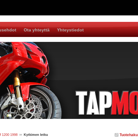
usehdot
Ota yhteyttä
Yhteystiedot
f 1200 1998
››
Kytkimen letku
Tuotehaku