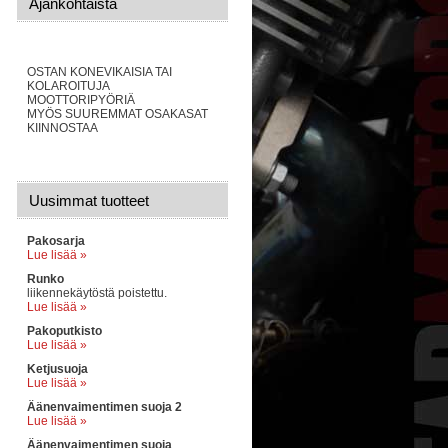
Ajankohtaista
OSTAN KONEVIKAISIA TAI
KOLAROITUJA
MOOTTORIPYÖRIÄ
MYÖS SUUREMMAT OSAKASAT
KIINNOSTAA
Uusimmat tuotteet
Pakosarja
Lue lisää »
Runko
liikennekäytöstä poistettu.
Lue lisää »
Pakoputkisto
Lue lisää »
Ketjusuoja
Lue lisää »
Äänenvaimentimen suoja 2
Lue lisää »
Äänenvaimentimen suoja