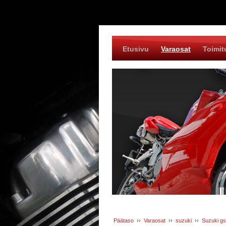
Etusivu
Varaosat
Toimit
Päätaso
››
Varaosat
››
suzuki
››
Suzuki gs