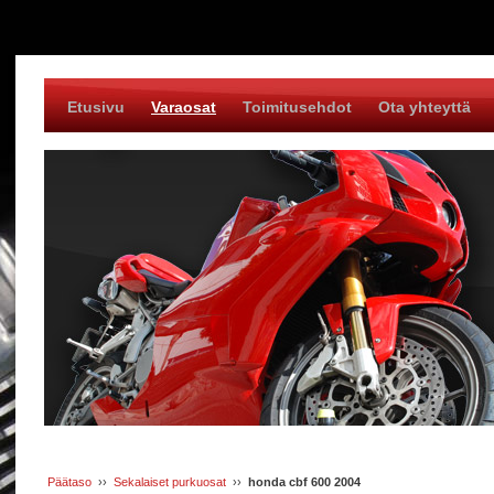
Etusivu
Varaosat
Toimitusehdot
Ota yhteyttä
Päätaso
››
Sekalaiset purkuosat
››
honda cbf 600 2004