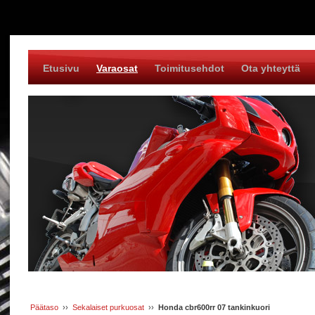
Etusivu
Varaosat
Toimitusehdot
Ota yhteyttä
Päätaso
››
Sekalaiset purkuosat
››
Honda cbr600rr 07 tankinkuori