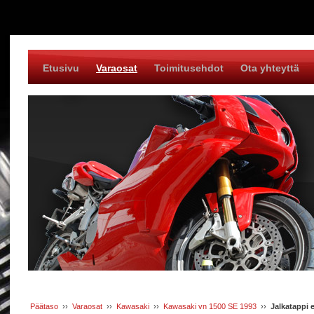
Etusivu
Varaosat
Toimitusehdot
Ota yhteyttä
Päätaso
››
Varaosat
››
Kawasaki
››
Kawasaki vn 1500 SE 1993
››
Jalkatappi 