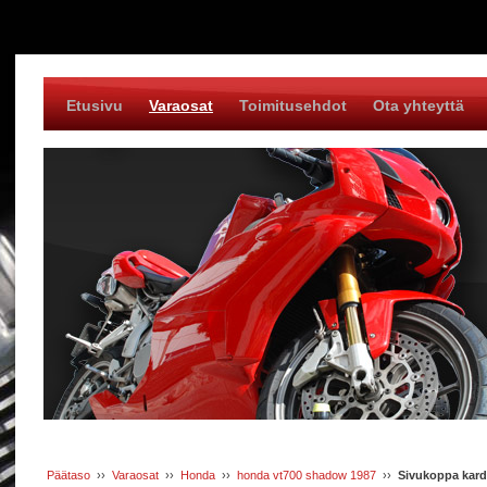
Etusivu
Varaosat
Toimitusehdot
Ota yhteyttä
Päätaso
››
Varaosat
››
Honda
››
honda vt700 shadow 1987
››
Sivukoppa kard