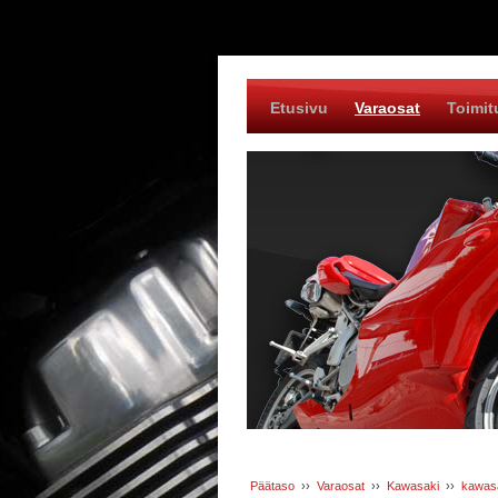
Etusivu
Varaosat
Toimit
Päätaso
››
Varaosat
››
Kawasaki
››
kawasa