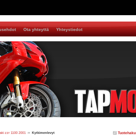
usehdot
Ota yhteyttä
Yhteystiedot
ki zzr 1100 2001
››
Kytkimenlevyt
Tuotehaku