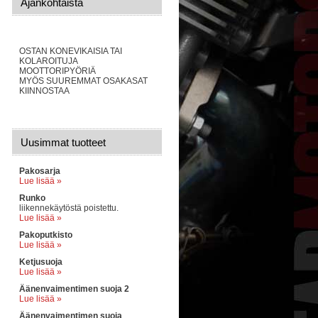
Ajankohtaista
OSTAN KONEVIKAISIA TAI
KOLAROITUJA
MOOTTORIPYÖRIÄ
MYÖS SUUREMMAT OSAKASAT
KIINNOSTAA
Uusimmat tuotteet
Pakosarja
Lue lisää »
Runko
liikennekäytöstä poistettu.
Lue lisää »
Pakoputkisto
Lue lisää »
Ketjusuoja
Lue lisää »
Äänenvaimentimen suoja 2
Lue lisää »
Äänenvaimentimen suoja